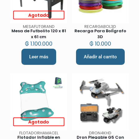
Agotado
MESAFUTGRAND
RECARGABOL3D
Mesa de Futbolito 120 x 81
Recarga Para BolÍgrafo
x 61 cm
3D
₲
1.100.000
₲
10.000
Leer más
Añadir al carrito
Agotado
FLOTADORHAMACEL
DRON4KHD
Flotador Inflable en
Dron Plegable G5 Con