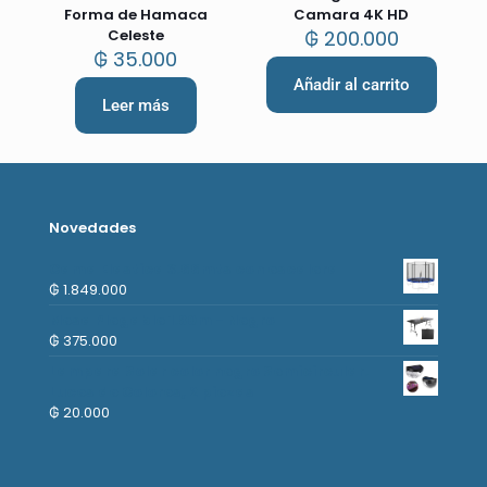
Forma de Hamaca
Camara 4K HD
Celeste
₲
200.000
₲
35.000
Añadir al carrito
Leer más
Novedades
Cama Elastica 3.66mts con escalera
₲
1.849.000
Mesa Plegable 1.80m - Negro
₲
375.000
Lampara Solar color negro Semicircular.
Luces de Colores, 2 piezas
₲
20.000