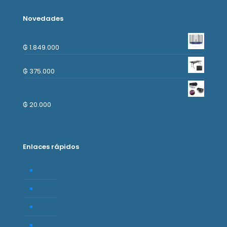
Novedades
Cama Elastica 3.66mts con escalera
₲
1.849.000
Mesa Plegable 1.80m - Negro
₲
375.000
Lampara Solar color negro Semicircular.
Luces de Colores, 2 piezas
₲
20.000
Enlaces rápidos
Empresa
Tienda
Carrito
Mi cuenta