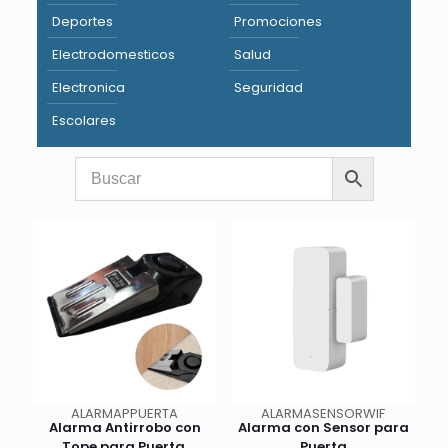
Deportes
Promociones
Electrodomesticos
Salud
Electronica
Seguridad
Escolares
ALARMAPPUERTA
ALARMASENSORWIF
Alarma Antirrobo con
Alarma con Sensor para
Tope para Puerta.
Puerta