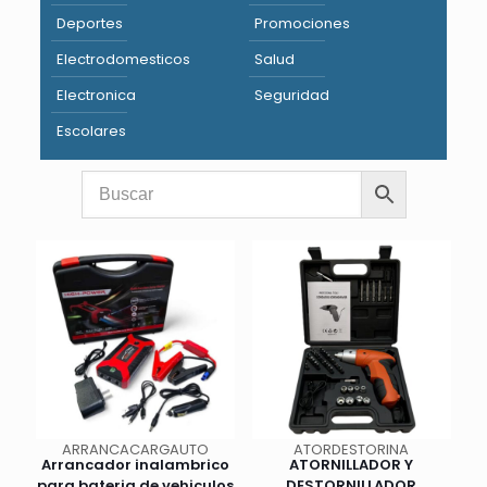
Deportes
Promociones
Electrodomesticos
Salud
Electronica
Seguridad
Escolares
ARRANCACARGAUTO
ATORDESTORINA
Arrancador inalambrico
ATORNILLADOR Y
para bateria de vehiculos
DESTORNILLADOR