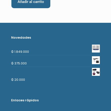
Añadir al carrito
Novedades
Cama Elastica 3.66mts con escalera
₲
1.849.000
Mesa Plegable 1.80m - Negro
₲
375.000
Lampara Solar color negro Semicircular.
Luces de Colores, 2 piezas
₲
20.000
Enlaces rápidos