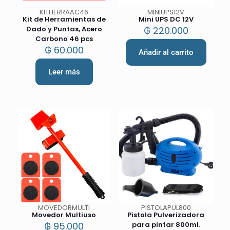
KITHERRAAC46
MINIUPS12V
Kit de Herramientas de
Mini UPS DC 12V
Dado y Puntas, Acero
₲
220.000
Carbono 46 pcs
₲
60.000
Añadir al carrito
Leer más
MOVEDORMULTI
PISTOLAPUL800
Movedor Multiuso
Pistola Pulverizadora
₲
95.000
para pintar 800ml.