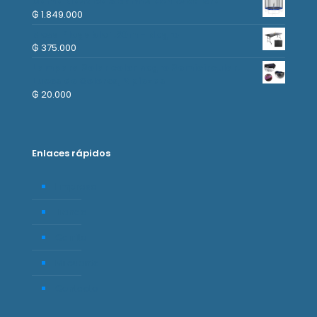
Cama Elastica 3.66mts con escalera
₲
1.849.000
Mesa Plegable 1.80m - Negro
₲
375.000
Lampara Solar color negro Semicircular.
Luces de Colores, 2 piezas
₲
20.000
Enlaces rápidos
Empresa
Tienda
Carrito
Mi cuenta
Contacto