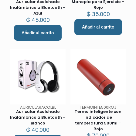
Auricular Acolchado
Manopla para Ejercicio –
Inalámbrico a Bluetooth –
Rojo
Azul
₲
35.000
₲
45.000
Añadir al carrito
Añadir al carrito
AURICULARACOLBL
TERMOINTE500ROJ
Auricular Acolchado
Termo inteligente con
Inalámbrico a Bluetooth –
indicador de
Blanco
temperatura 500ml –
₲
40.000
Rojo
₲
70.000