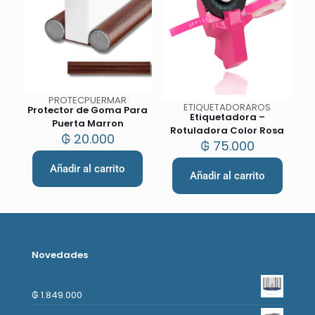
PROTECPUERMAR
ETIQUETADORAROS
Protector de Goma Para
Etiquetadora –
Puerta Marron
Rotuladora Color Rosa
₲
20.000
₲
75.000
Añadir al carrito
Añadir al carrito
Novedades
Cama Elastica 3.66mts con escalera
₲
1.849.000
Mesa Plegable 1.80m - Negro