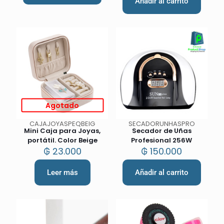
Añadir al carrito
Agotado
CAJAJOYASPEQBEIG
SECADORUNHASPRO
Mini Caja para Joyas,
Secador de Uñas
portátil. Color Beige
Profesional 256W
₲
23.000
₲
150.000
Leer más
Añadir al carrito