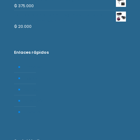
₲
375.000
Lampara Solar color negro Semicircular.
Luces de Colores, 2 piezas
₲
20.000
Enlaces rápidos
Empresa
Tienda
Carrito
Mi cuenta
Contacto