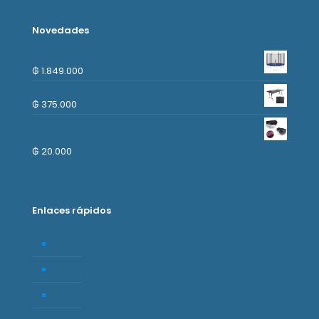
Novedades
Cama Elastica 3.66mts con escalera
₲
1.849.000
Mesa Plegable 1.80m - Negro
₲
375.000
Lampara Solar color negro Semicircular.
Luces de Colores, 2 piezas
₲
20.000
Enlaces rápidos
Empresa
Tienda
Carrito