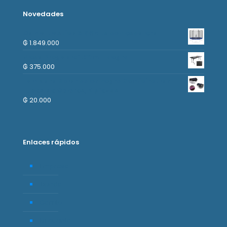
Novedades
Cama Elastica 3.66mts con escalera
₲
1.849.000
Mesa Plegable 1.80m - Negro
₲
375.000
Lampara Solar color negro Semicircular.
Luces de Colores, 2 piezas
₲
20.000
Enlaces rápidos
Empresa
Tienda
Carrito
Mi cuenta