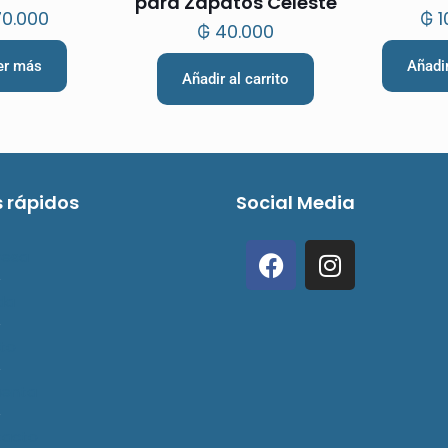
para Zapatos Celeste
ura 500ml –
0.000
₲
1
₲
40.000
egro
er más
Añadir
Añadir al carrito
s rápidos
Social Media
resa
da
ito
uenta
tacto