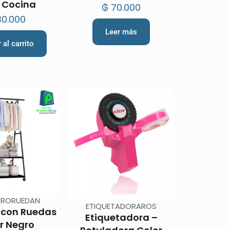
 Cocina
temperatura 500ml –
₲
70.000
Azul
0.000
Leer más
 al carrito
ERORUEDAN
ETIQUETADORAROS
 con Ruedas
Etiquetadora –
r Negro