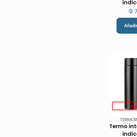
indi
temperat
₲
7
R
Añadir
Ag
TERMOI
Termo int
indi