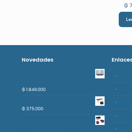
temperat
₲
7
N
Le
Novedades
Enlace
Cama Elastica 3.66mts con
Emp
escalera
Tien
₲
1.849.000
Mesa Plegable 1.80m - Negro
Carr
₲
375.000
Mi c
Lampara Solar color negro
Semicircular. Luces de
Con