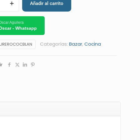
Añadir al carrito
Oscar Aguilera
Oscar - Whatsapp
Categorías:
Bazar
,
Cocina
UREROCOCBLAN
r