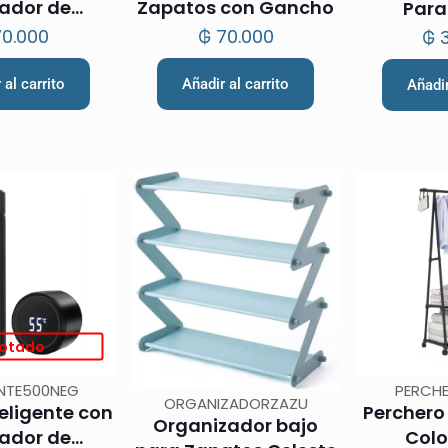
cador de
Zapatos con Gancho
Para
ura 500ml –
0.000
₲
70.000
₲
3
osa
 al carrito
Añadir al carrito
Añadir
otado
NTE500NEG
PERCH
ORGANIZADORZAZU
eligente con
Perchero
Organizador bajo
cador de
Colo